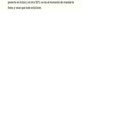
ponerte en listas y el otro 50% se da al momento de mandarte
fotos y veas que todo está bien.
Para entregarte debe de estar liquidado tu pedido.
Te mandaré mis datos para transferencia o también puedes pagar
en oxxo.
4
¿Qué cuidados debo de tener con mi bordado?
Puedes lavarlo en lavadora o a mano. Siempre por revés.
Si lo lavas en lavadora debe de ser en modo delicado.
Debe secarse inmediatamente después de lavar, puede ser en
secadora o al sol, también por revés.