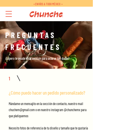
• ENVÍOS A TODO MÉXICO •
PREGUNTAS
FRECUENTES
¡Espero te ayude esta sección para aclarar tus dudas!
1
¿Cómo puedo hacer un pedido personalizado?
Mándame un mensajito en la sección de contacto, nuestro mail
chuchem@gmail.com
o en nuestro instagram @chunchemx para
que platiquemos
Necesito fotos de referencia de tu diseño y tamaño que te gustaría