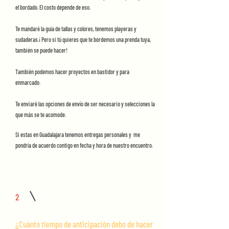
el bordado. El costo depende de eso.
Te mandaré la guía de tallas y colores, tenemos playeras y
sudaderas.¡ Pero si tú quieres que te bordemos una prenda tuya,
también se puede hacer!
También podemos hacer proyectos en bastidor y para
enmarcado.
Te enviaré las opciones de envío de ser necesario y selecciones la
que más se te acomode.
Si estas en Guadalajara tenemos entregas personales y me
pondría de acuerdo contigo en fecha y hora de nuestro encuentro.
2
¿Cuánto tiempo de anticipación debo de hacer